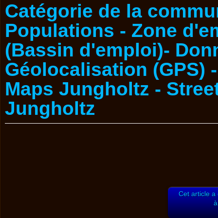
Cet article a
à