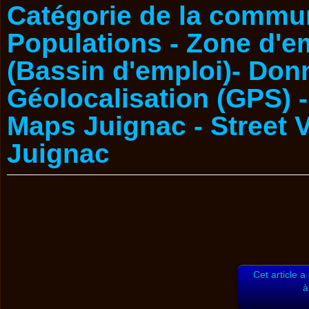
Cet article a
à