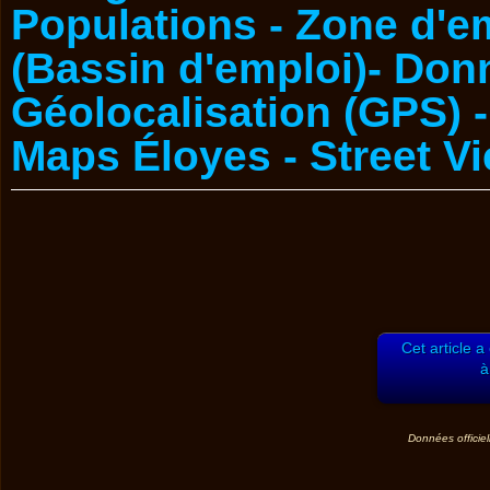
Cet article a
à
Données officiel