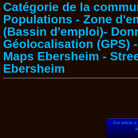
Cet article a
à