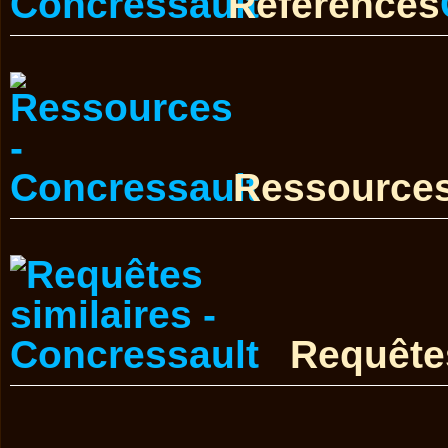
Références
Ressource
Requêtes