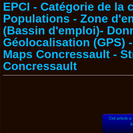
Cet article a
à