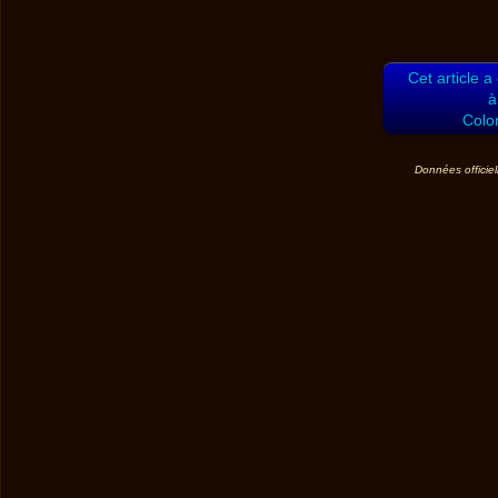
Cet article a
à
Colo
Données officiel