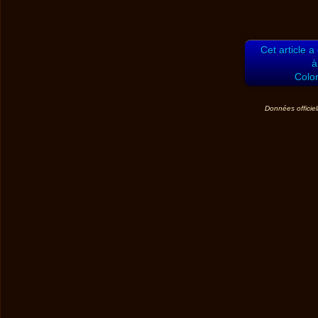
Cet article a
à
Colo
Données officiel